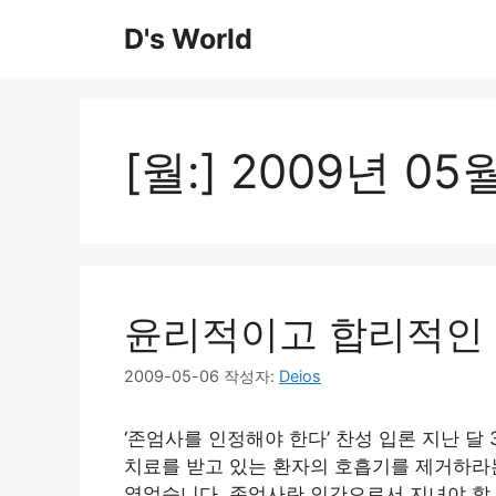
컨
D's World
텐
츠
로
건
너
[월:]
2009년 05
뛰
기
윤리적이고 합리적인 
2009-05-06
작성자:
Deios
‘존엄사를 인정해야 한다’ 찬성 입론 지난 
치료를 받고 있는 환자의 호흡기를 제거하라
열었습니다. 존엄사란 인간으로서 지녀야 할 