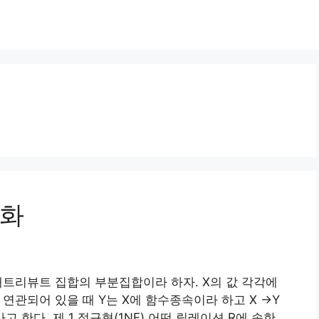
월
규화
 애트리뷰트 집합의 부분집합이라 하자. X의 값 각각에
 연관되어 있을 때 Y는 X에 함수종속이라 하고 X →Y
라고 한다. 제 1 정규형(1NF) 어떤 릴레이션 R에 속한