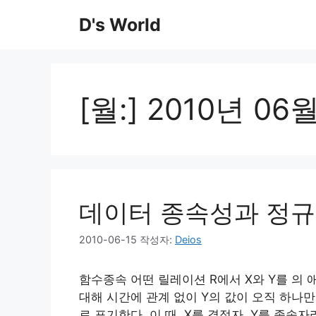
컨
D's World
텐
츠
로
건
너
[월:]
2010년 06
뛰
기
데이터 종속성과 정
2010-06-15
작성자:
Deios
함수종속 어떤 릴레이션 R에서 X와 Y를 의
대해 시간에 관계 없이 Y의 값이 오직 하나만
로 표기한다. 이 때, X를 결정자, Y를 종속자