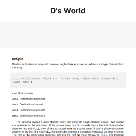
컨
D's World
텐
츠
로
건
너
뛰
기