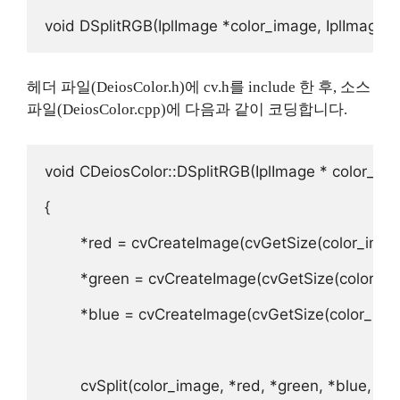
void DSplitRGB(IplImage *color_image, IplImage *
헤더 파일(DeiosColor.h)에 cv.h를 include 한 후, 소스
파일(DeiosColor.cpp)에 다음과 같이 코딩합니다.
void CDeiosColor::DSplitRGB(IplImage * color_imag
{

        *red = cvCreateImage(cvGetSize(color_imag
        *green = cvCreateImage(cvGetSize(color_i
        *blue = cvCreateImage(cvGetSize(color_ima
        cvSplit(color_image, *red, *green, *blue, NUL