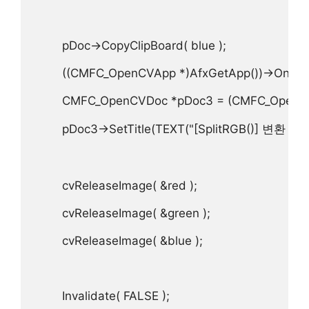
        pDoc->CopyClipBoard( blue );  

        ((CMFC_OpenCVApp *)AfxGetApp())->OnEditP
        CMFC_OpenCVDoc *pDoc3 = (CMFC_OpenCV
        pDoc3->SetTitle(TEXT("[SplitRGB()] 변환 결
        cvReleaseImage( &red );  

        cvReleaseImage( &green );  

        cvReleaseImage( &blue );  

        Invalidate( FALSE );  
