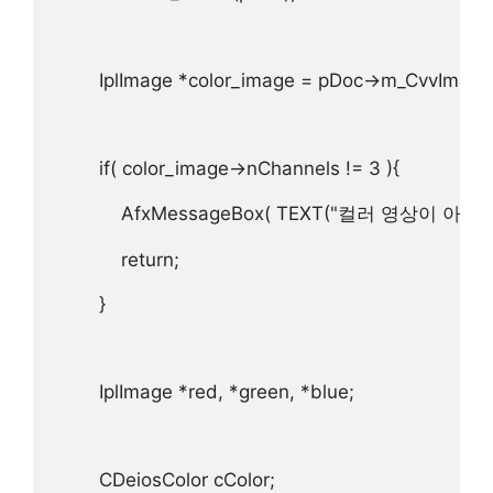
        IplImage *color_image = pDoc->m_CvvImage.
        if( color_image->nChannels != 3 ){  

            AfxMessageBox( TEXT("컬러 영상이 아닙니다
            return;  

        }

        IplImage *red, *green, *blue;  

        CDeiosColor cColor;  
