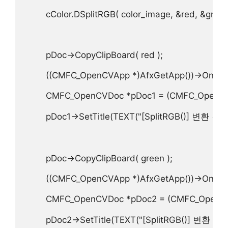
        cColor.DSplitRGB( color_image, &red, &green,
        pDoc->CopyClipBoard( red );

        ((CMFC_OpenCVApp *)AfxGetApp())->OnEditP
        CMFC_OpenCVDoc *pDoc1 = (CMFC_OpenCV
        pDoc1->SetTitle(TEXT("[SplitRGB()] 변환 결
        pDoc->CopyClipBoard( green );  

        ((CMFC_OpenCVApp *)AfxGetApp())->OnEditP
        CMFC_OpenCVDoc *pDoc2 = (CMFC_OpenCV
        pDoc2->SetTitle(TEXT("[SplitRGB()] 변환 결