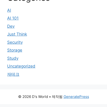
AI
AI 101
Dev
Just Think
Security
Storage
Study
Uncategorized
재테크
© 2026 D's World
• 제작됨
GeneratePress